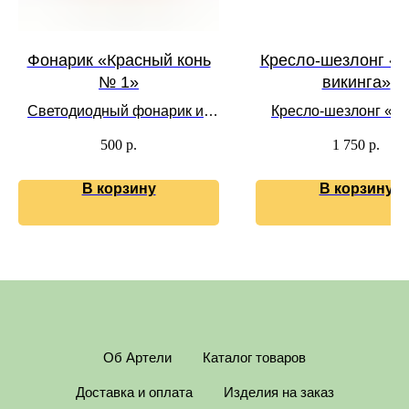
Фонарик «Красный конь
Кресло-шезлонг «К
№ 1»
викинга»
Светодиодный фонарик из
Кресло-шезлонг «К
дерева
викинга» выполнен
500
р.
1 750
р.
массива сосны и бере
покрытия.
В корзину
В корзину
Об Артели
Каталог товаров
Доставка и оплата
Изделия на заказ