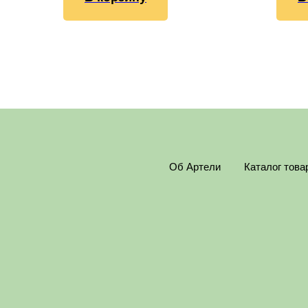
Об Артели
Каталог това