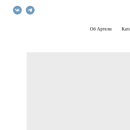
Об Артели
Кат