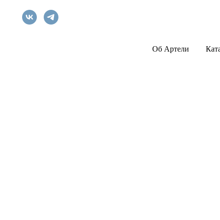
Об Артели
Кат