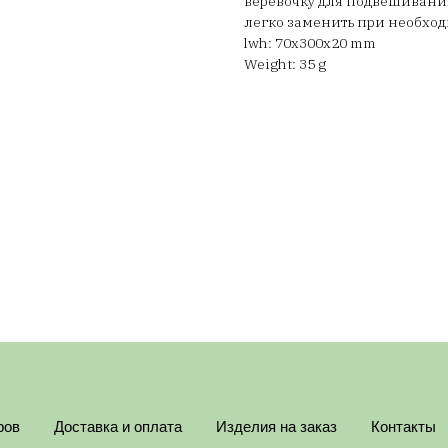
веревочку для подвешивания.
легко заменить при необход
lwh: 70x300x20 mm
Weight: 35 g
ров
Доставка и оплата
Изделия на заказ
Контакты