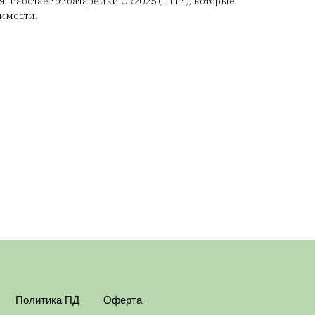
 Работает от батарейки CR2025 (1 шт.), которые
имости.
Политика ПД
Оферта