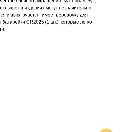
ачестве елочного украшения. Материал: бук,
теклышек в изделиях могут незначительно
тся и выключается, имеет веревочку для
 батарейки CR2025 (1 шт.), которые легко
ти.