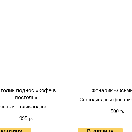
толик-поднос «Кофе в
Фонарик «Осьм
постель»
Светодиодный фонарик
янный столик-поднос
500
р.
995
р.
 корзину
В корзину