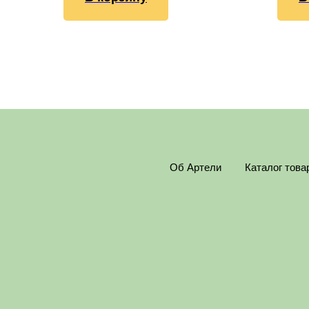
Об Артели
Каталог това