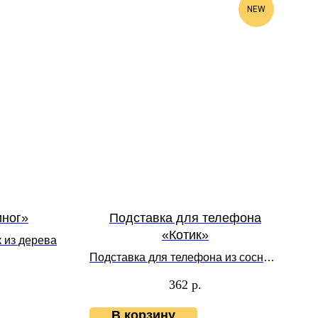
NEW
иног»
Подставка для телефона
«Котик»
 из дерева
Подставка для телефона из сосны/
березы
362
р.
В корзину