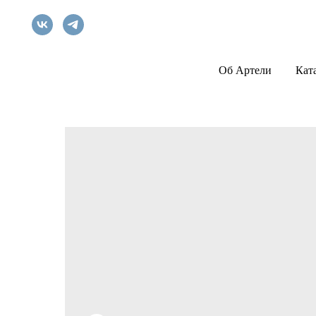
Об Артели
Кат