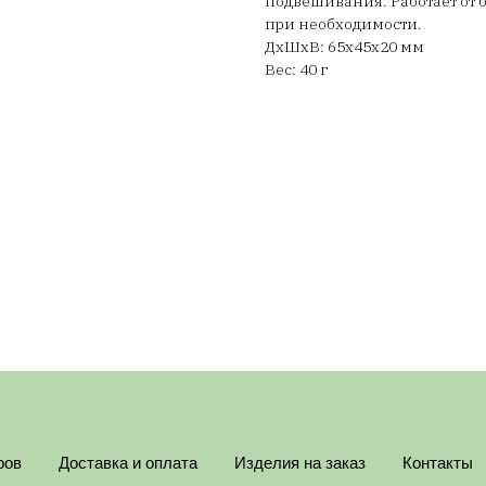
подвешивания. Работает от б
при необходимости.
ДxШxВ: 65x45x20 мм
Вес: 40 г
ров
Доставка и оплата
Изделия на заказ
Контакты