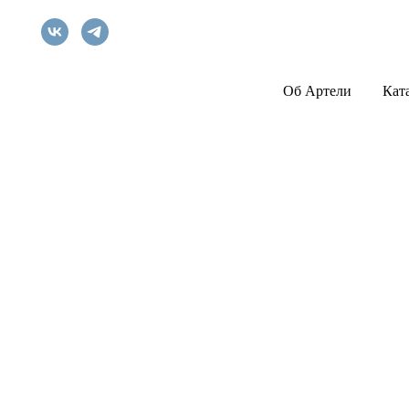
Об Артели
Кат