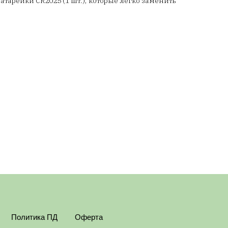
атарейки CR2025 (1 шт.), которые легко заменить
Политика ПД
Оферта